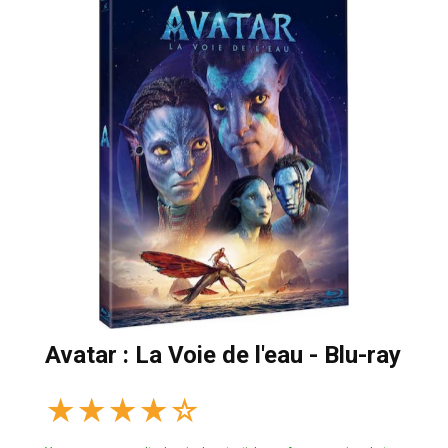
Avatar : La Voie de l'eau - Blu-ray
★
★
★
★
☆