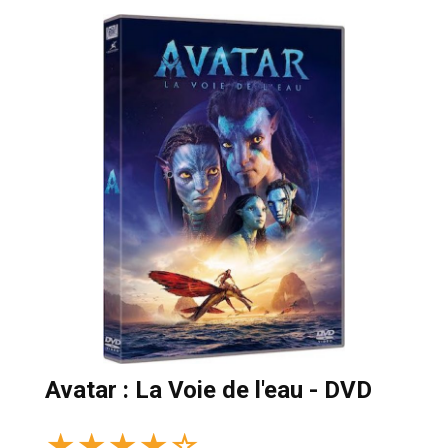
Avatar : La Voie de l'eau - DVD
★
★
★
★
☆