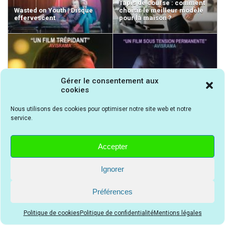
Tapis de course : comment
Wasted on Youth | Disque
choisir le meilleur modèle
effervescent
pour la maison ?
Gérer le consentement aux
Night Always Comes | Film
cookies
haletant
Hallow Road | Film stressant
Nous utilisons des cookies pour optimiser notre site web et notre
service.
Accepter
Wild Speed Girl | Film
Le Système Victoria | Film
Ignorer
iconique
captivant
Préférences
Politique de cookies
Politique de confidentialité
Mentions légales