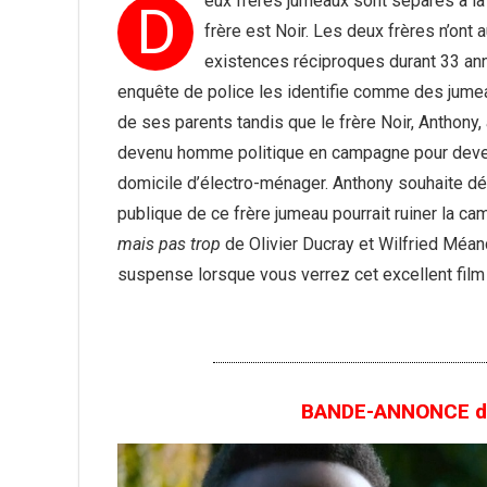
eux frères jumeaux sont séparés à la
D
frère est Noir. Les deux frères n’on
existences réciproques durant 33 ann
enquête de police les identifie comme des jumea
de ses parents tandis que le frère Noir, Anthony,
devenu homme politique en campagne pour deven
domicile d’électro-ménager. Anthony souhaite dé
publique de ce frère jumeau pourrait ruiner la 
mais pas trop
de Olivier Ducray et Wilfried Méanc
suspense lorsque vous verrez cet excellent fil
BANDE-ANNONCE du 