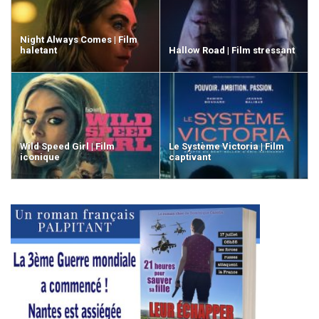
Night Always Comes | Film
haletant
Hallow Road | Film stressant
Wild Speed Girl | Film
Le Système Victoria | Film
iconique
captivant