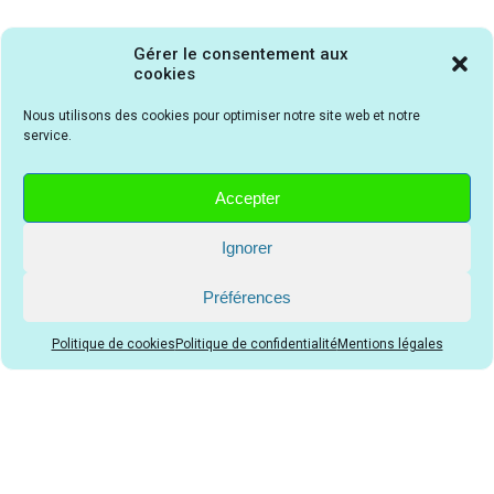
Gérer le consentement aux
cookies
Nous utilisons des cookies pour optimiser notre site web et notre
service.
Accepter
Ignorer
Préférences
Politique de cookies
Politique de confidentialité
Mentions légales
Nos avis
Mentions légales
•
Cookies
À propos de nous
Affiliation
•
Plan du site