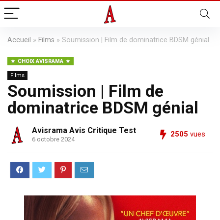
Accueil
»
Films
»
Soumission | Film de dominatrice BDSM génial
CHOIX AVISRAMA
Films
Soumission | Film de
dominatrice BDSM génial
Avisrama Avis Critique Test
2505
vues
6 octobre 2024