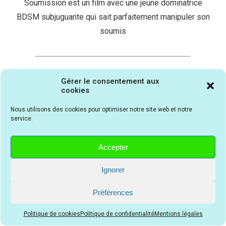
Soumission est un film avec une jeune dominatrice
BDSM subjuguante qui sait parfaitement manipuler son
soumis
ÉDITEUR du DVD du film Soumission /
Gérer le consentement aux
Sanctuary
cookies
Le film
Sanctuary
/
Soumission
est édité en DVD par
Nous utilisons des cookies pour optimiser notre site web et notre
service.
Decal
–
Neon
.
Les photos, textes, illustrations, vidéos et documents sont les
Accepter
propriétés de leurs auteurs et éditeurs respectifs.
Ignorer
Photos © Charades / Hype Studios / Mosaic Films
Préférences
Politique de cookies
Politique de confidentialité
Mentions légales