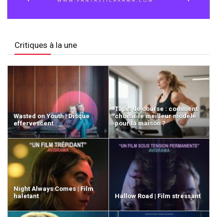
Critiques à la une
Tapis de course : comment
Wasted on Youth | Disque
choisir le meilleur modèle
effervescent
pour la maison ?
Night Always Comes | Film
haletant
Hallow Road | Film stressant