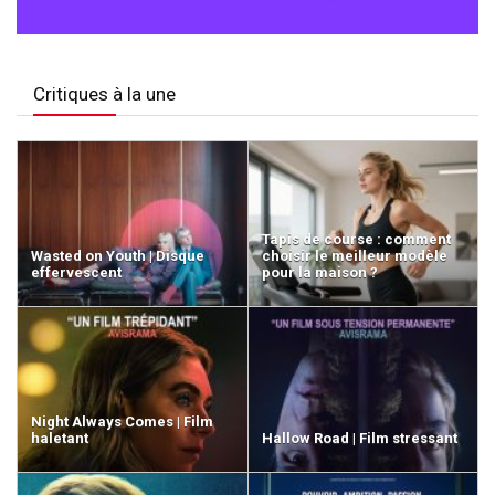
Critiques à la une
Tapis de course : comment
Wasted on Youth | Disque
choisir le meilleur modèle
effervescent
pour la maison ?
Night Always Comes | Film
haletant
Hallow Road | Film stressant