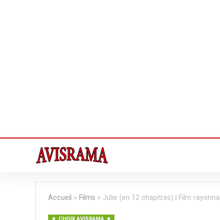
Accueil
»
Films
»
Julie (en 12 chapitres) | Film rayonna
CHOIX AVISRAMA