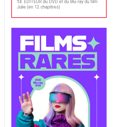
ÉDITEUR du DVD et du Blu-ray du film
Julie (en 12 chapitres)