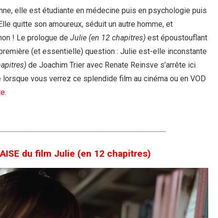
ienne, elle est étudiante en médecine puis en psychologie puis
 Elle quitte son amoureux, séduit un autre homme, et
non ! Le prologue de
Julie (en 12 chapitres)
est époustouflant
première (et essentielle) question : Julie est-elle inconstante
hapitres)
de Joachim Trier avec Renate Reinsve s’arrête ici
te lorsque vous verrez ce splendide film au cinéma ou en VOD
te
.
E du film Julie (en 12 chapitres)