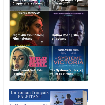
Disque effervescent
la maison ?
Night Always Comes |
Hallow Road | Film
Film haletant
stressant
Wild Speed Girl | Film
Le Système Victoria |
iconique
Film captivant