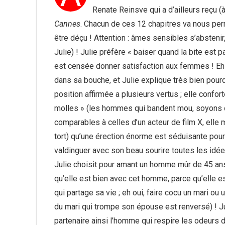
Renate Reinsve qui a d’ailleurs reçu (à 
Cannes
. Chacun de ces 12 chapitres va nous perm
être déçu ! Attention : âmes sensibles s’abstenir
Julie) ! Julie préfère « baiser quand la bite est pa
est censée donner satisfaction aux femmes ! Eh 
dans sa bouche, et Julie explique très bien pourq
position affirmée a plusieurs vertus ; elle conf
molles » (les hommes qui bandent mou, soyons cl
comparables à celles d’un acteur de film X, elle
tort) qu’une érection énorme est séduisante pour 
valdinguer avec son beau sourire toutes les idé
Julie choisit pour amant un homme mûr de 45 ans q
qu’elle est bien avec cet homme, parce qu’elle e
qui partage sa vie ; eh oui, faire cocu un mari o
du mari qui trompe son épouse est renversé) ! Jul
partenaire ainsi l’homme qui respire les odeurs d