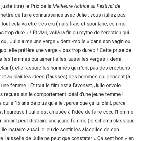
juste titre) le Prix de la
Meilleure Actrice
au
Festival de
ettre de faire connaissance avec Julie : vous n’allez pas
, tout cela va être très cru (mais frais et spontané, comme
s trop dure » ! Et vlan, voilà la fin du mythe de l’érection qui
oui, Julie aime une verge « demi-molle » dans son vagin ou
uoi elle préfère une verge « pas trop dure » ! Cette prise de
orte les femmes qui aiment elles-aussi les verges « demi-
air !), elle rassure les hommes qui n’ont pas des érections
 met au clair les idées (fausses) des hommes qui pensent (à
une femme ! Et tout le film est à l’avenant, Julie envoie
es reçues sur le comportement idéal d’une jeune femme !
ui a 15 ans de plus qu’elle ; parce que ça lui plait, parce
st heureuse ! Julie est amusée à l’idée de faire cocu l’homme
u un amant peut distraire une jeune femme (le schéma classique
ie instaure aussi le jeu de sentir les aisselles de son
e l’aisselle de Julie ne peut que constater « Ça sent bon » en