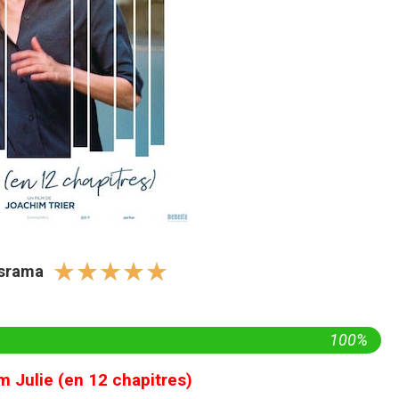
☆
☆
☆
☆
☆
israma
100%
 Julie (en 12 chapitres)