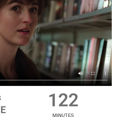
122
s
CE
MINUTES