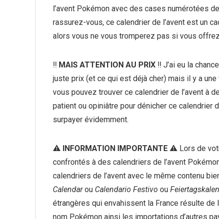
l’avent Pokémon avec des cases numérotées de 1 
rassurez-vous, ce calendrier de l’avent est un 
alors vous ne vous tromperez pas si vous offre
‼️
MAIS ATTENTION AU PRIX
‼️ J’ai eu la chanc
juste prix (et ce qui est déjà cher) mais il y a u
vous pouvez trouver ce calendrier de l’avent à de
patient ou opiniâtre pour dénicher ce calendrier 
surpayer évidemment.
⚠️
INFORMATION IMPORTANTE
⚠️ Lors de vot
confrontés à des calendriers de l’avent Pokémon
calendriers de l’avent avec le même contenu bien
Calendar
ou
Calendario Festivo
ou
Feiertagskale
étrangères qui envahissent la France résulte de l
nom Pokémon ainsi les importations d’autres pay