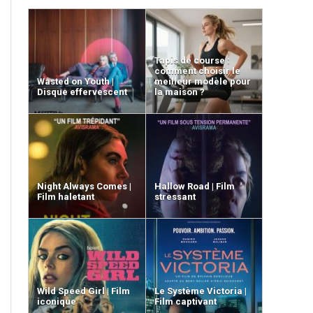
Tapis de course :
comment choisir le
Wasted on Youth |
meilleur modèle pour
Disque effervescent
la maison ?
Night Always Comes |
Hallow Road | Film
Film haletant
stressant
Wild Speed Girl | Film
Le Système Victoria |
iconique
Film captivant