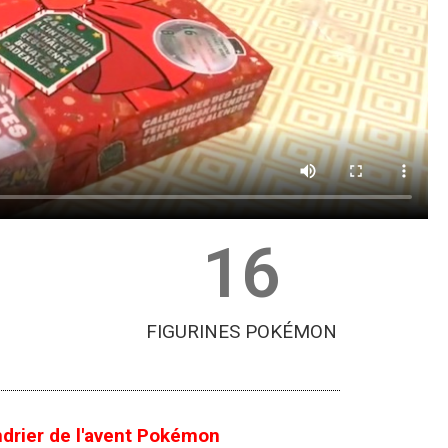
16
FIGURINES POKÉMON
drier de l'avent Pokémon