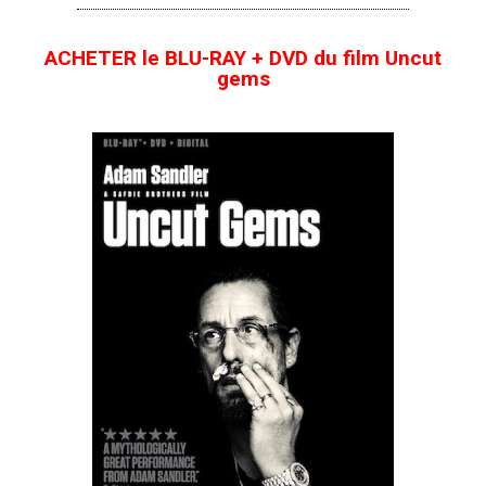
ACHETER le BLU-RAY + DVD du film Uncut
gems