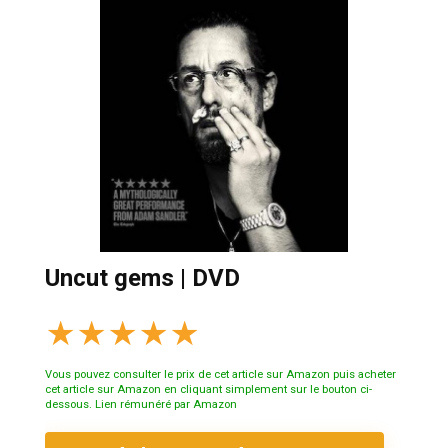
Uncut gems | DVD
★
★
★
★
★
Vous pouvez consulter le prix de cet article sur Amazon puis acheter
cet article sur Amazon en cliquant simplement sur le bouton ci-
dessous. Lien rémunéré par Amazon