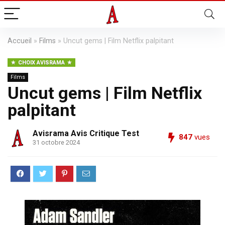
Accueil
»
Films
»
Uncut gems | Film Netflix palpitant
CHOIX AVISRAMA
Films
Uncut gems | Film Netflix
palpitant
Avisrama Avis Critique Test
847
vues
31 octobre 2024