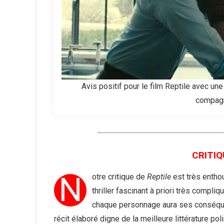
Avis positif pour le film Reptile avec un
compagno
CRITIQU
N
otre critique de
Reptile
est très enthou
thriller fascinant à priori très compl
chaque personnage aura ses conséquenc
récit élaboré digne de la meilleure littérature p