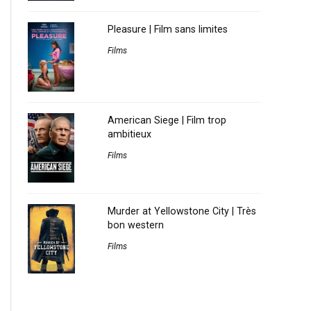
Pleasure | Film sans limites
Films
American Siege | Film trop
ambitieux
Films
Murder at Yellowstone City | Très
bon western
Films