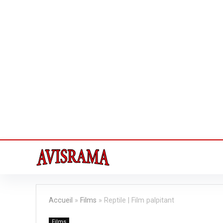
Accueil
»
Films
»
Reptile | Film palpitant
Films