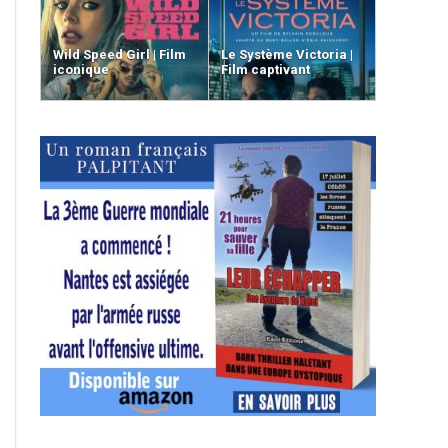
Wild Speed Girl | Film
Le Système Victoria |
iconique
Film captivant