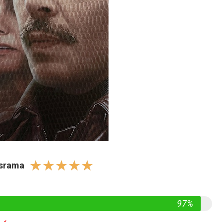
☆
☆
☆
☆
☆
israma
97%