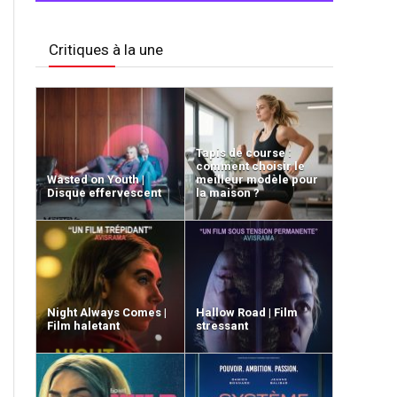
Critiques à la une
Tapis de course :
comment choisir le
Wasted on Youth |
meilleur modèle pour
Disque effervescent
la maison ?
Night Always Comes |
Hallow Road | Film
Film haletant
stressant