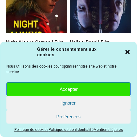
Night Always Comes | Film
Hallow Road | Film
haletant
stressant
Gérer le consentement aux
cookies
Nous utilisons des cookies pour optimiser notre site web et notre
service.
Accepter
Ignorer
Wild Speed Girl | Film
Le Système Victoria | Film
Préférences
iconique
captivant
Politique de cookies
Politique de confidentialité
Mentions légales