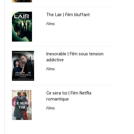
The Lair | Film bluffant
Films
Inexorable | Film sous tension
addictive
Films
Ce sera toi | Film Netflix
romantique
Films