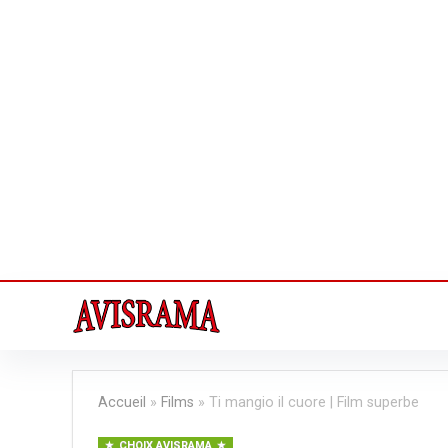
Accueil
»
Films
»
Ti mangio il cuore | Film superbe
CHOIX AVISRAMA