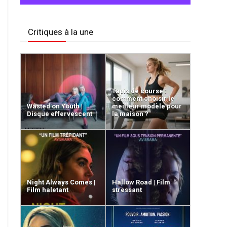
Critiques à la une
Tapis de course :
comment choisir le
Wasted on Youth |
meilleur modèle pour
Disque effervescent
la maison ?
Night Always Comes |
Hallow Road | Film
Film haletant
stressant