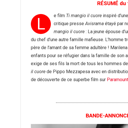
RÉSUMÉ du f
e film
Ti mangio il cuore
inspiré d’une
L
critique presse
Avisrama
étayé par no
mangio il cuore
: La jeune épouse d’un
du chef d’une autre famille mafieuse. L’homme tr
père de l’amant de sa femme adultère ! Marilen
enfants pour se réfugier dans la famille de son
exige de ses fils la mort de tous les hommes d
il cuore
de Pippo Mezzapesa avec en distribution El
de découverte de ce superbe film sur
Paramoun
BANDE-ANNONCE d