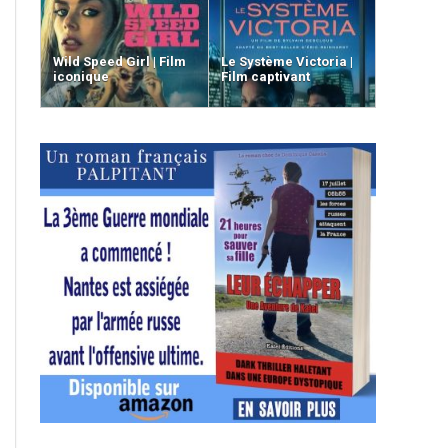
Wild Speed Girl | Film
Le Système Victoria |
iconique
Film captivant