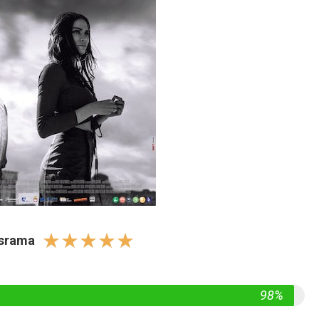
☆
☆
☆
☆
☆
israma
98%