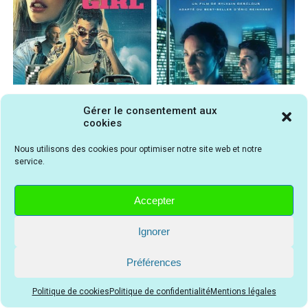
Wild Speed Girl | Film
Le Système Victoria | Film
Gérer le consentement aux
iconique
captivant
cookies
Nous utilisons des cookies pour optimiser notre site web et notre
service.
Accepter
Ignorer
RÉSUMÉ du film The Whale
BANDE-ANNONCE du film The Whale
Préférences
AVIS sur le film The Whale
Politique de cookies
Politique de confidentialité
Mentions légales
CRITIQUE du film The Whale