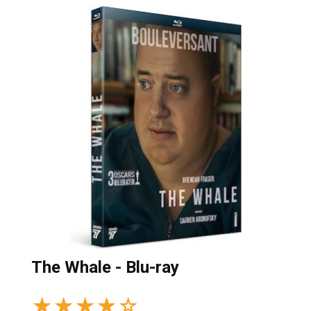
The Whale - Blu-ray
★
★
★
★
☆