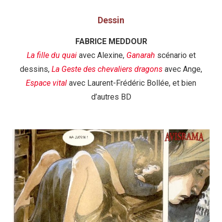
Dessin
FABRICE MEDDOUR
La fille du quai
avec Alexine,
Ganarah
scénario et
dessins,
La Geste des chevaliers dragons
avec Ange,
Espace vital
avec Laurent-Frédéric Bollée, et bien
d’autres BD