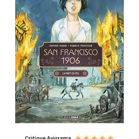
☆
☆
☆
☆
☆
Critique Avisrama