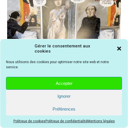
Gérer le consentement aux
cookies
La BD San Francisco 1906 volume 2 La part du feu
Nous utilisons des cookies pour optimiser notre site web et notre
service.
représente des femmes certaines de leur sensualité
triomphante sur des hommes médusés voire soumis
Accepter
Ignorer
ous pouvez cliquer sur une icône ci-dessous
V
Préférences
pour partager cette chronique sur les réseaux
sociaux
Facebook
ou
Twitter
ou
Pinterest
Politique de cookies
Politique de confidentialité
Mentions légales