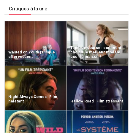
Critiques à la une
Tapis de course : comment
Wasted on Youth | Disque
choisir le meilleur modèle
effervescent
pour la maison ?
Night Always Comes | Film
haletant
Hallow Road | Film stressant