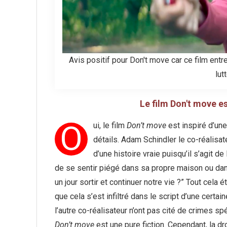
Avis positif pour Don't move car ce film ent
lut
Le film Don't move est
O
ui, le film
Don’t move
est inspiré d’une
détails. Adam Schindler le co-réalisa
d’une histoire vraie puisqu’il s’agit d
de se sentir piégé dans sa propre maison ou dan
un jour sortir et continuer notre vie ?” Tout cela
que cela s’est infiltré dans le script d’une certa
l’autre co-réalisateur n’ont pas cité de crimes sp
Don’t move
est une pure fiction. Cependant, la dr