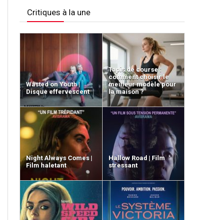
Critiques à la une
Tapis de course :
comment choisir le
Wasted on Youth |
meilleur modèle pour
Disque effervescent
la maison ?
Night Always Comes |
Hallow Road | Film
Film haletant
stressant