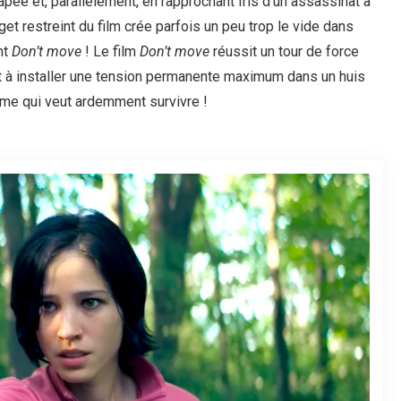
pée et, parallèlement, en rapprochant Iris d’un assassinat à
get restreint du film crée parfois un peu trop le vide dans
nt
Don’t move
! Le film
Don’t move
réussit un tour de force
t à installer une tension permanente maximum dans un huis
mme qui veut ardemment survivre !