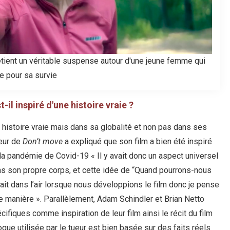
retient un véritable suspense autour d'une jeune femme qui
te pour sa survie
-il inspiré d'une histoire vraie ?
 histoire vraie mais dans sa globalité et non pas dans ses
teur de
Don’t move
a expliqué que son film a bien été inspiré
e la pandémie de Covid-19 « Il y avait donc un aspect universel
s son propre corps, et cette idée de “Quand pourrons-nous
 était dans l’air lorsque nous développions le film donc je pense
ine manière ». Parallèlement, Adam Schindler et Brian Netto
écifiques comme inspiration de leur film ainsi le récit du film
ogue utilisée par le tueur est bien basée sur des faits réels