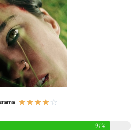
☆
☆
☆
☆
☆
israma
91%