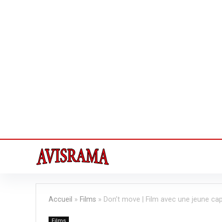
Accueil
»
Films
»
Don’t move | Film avec une jeune cap
Films