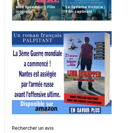
Wild Speed Girl | Film
Le Système Victoria |
iconique
Film captivant
Rechercher un avis