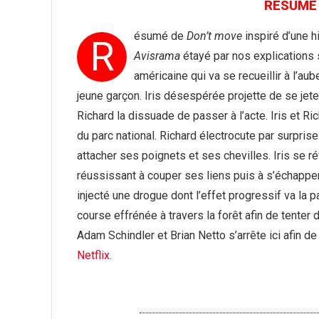
RÉSUMÉ 
ésumé de
Don’t move
inspiré d’une hi
R
Avisrama
étayé par nos explications s
américaine qui va se recueillir à l’a
jeune garçon. Iris désespérée projette de se je
Richard la dissuade de passer à l’acte. Iris et R
du parc national. Richard électrocute par surpris
attacher ses poignets et ses chevilles. Iris se ré
réussissant à couper ses liens puis à s’échapper
injecté une drogue dont l’effet progressif va la 
course effrénée à travers la forêt afin de tente
Adam Schindler et Brian Netto s’arrête ici afin 
Netflix
.