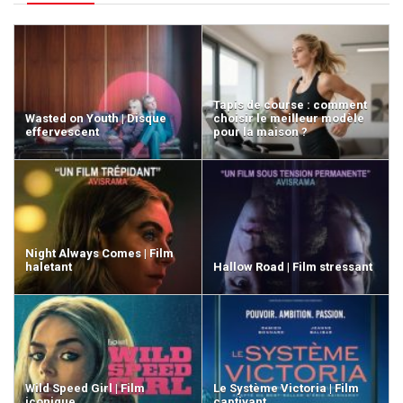
Tapis de course : comment
Wasted on Youth | Disque
choisir le meilleur modèle
effervescent
pour la maison ?
Night Always Comes | Film
haletant
Hallow Road | Film stressant
Wild Speed Girl | Film
Le Système Victoria | Film
iconique
captivant