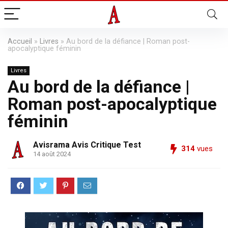
Accueil
»
Livres
»
Au bord de la défiance | Roman post-
apocalyptique féminin
Livres
Au bord de la défiance |
Roman post-apocalyptique
féminin
Avisrama Avis Critique Test
314
vues
14 août 2024