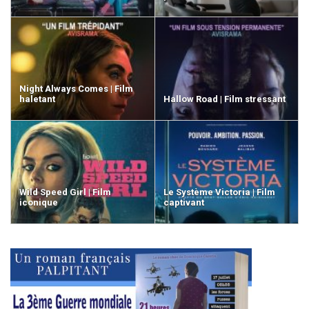
Night Always Comes | Film
haletant
Hallow Road | Film stressant
Wild Speed Girl | Film
Le Système Victoria | Film
iconique
captivant