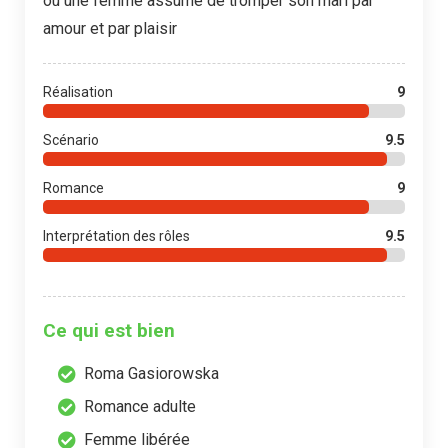
où une femme assume de tromper son mari par
amour et par plaisir
Réalisation
9
Scénario
9.5
Romance
9
Interprétation des rôles
9.5
Ce qui est bien
Roma Gasiorowska
Romance adulte
Femme libérée