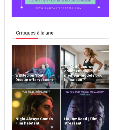
Critiques à la une
Tapis de course :
comment choisir le
Wasted on Youth |
meilleur modèle pour
Disque effervescent
la maison ?
Night Always Comes |
Hallow Road | Film
Film haletant
stressant