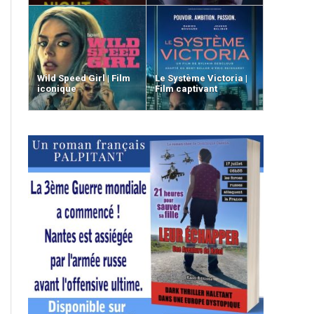
Wild Speed Girl | Film
Le Système Victoria |
iconique
Film captivant