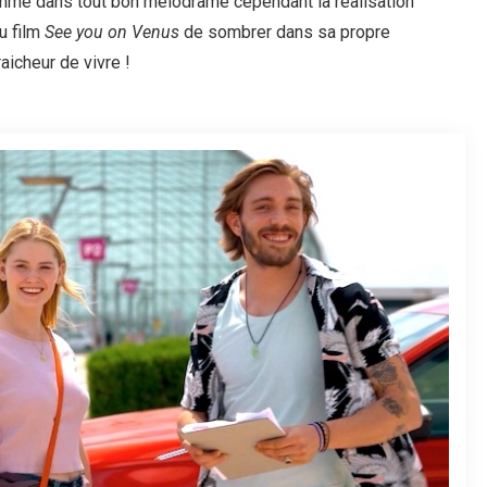
omme dans tout bon mélodrame cependant la réalisation
u film
See you on Venus
de sombrer dans sa propre
raicheur de vivre !