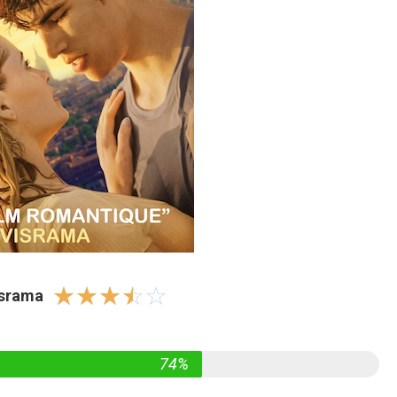
☆
☆
☆
☆
☆
israma
74%