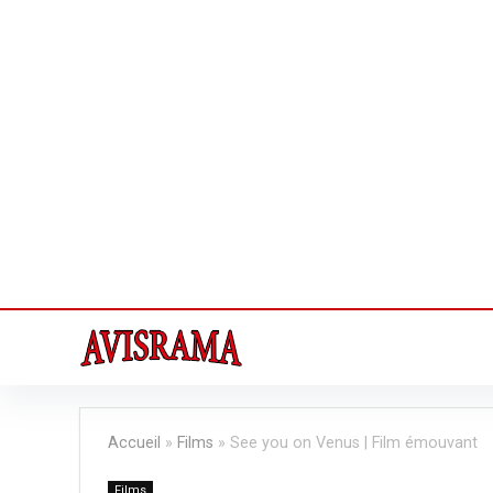
Accueil
»
Films
»
See you on Venus | Film émouvant
Films