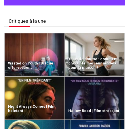
Critiques à la une
Tapis de course : comment
Wasted on Youth | Disque
choisir le meilleur modèle
effervescent
pour la maison ?
Night Always Comes | Film
haletant
Hallow Road | Film stressant