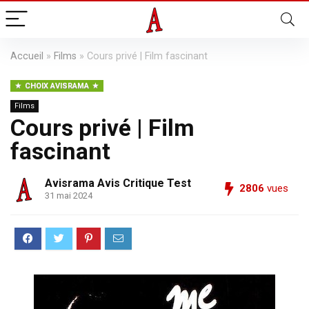
Accueil
»
Films
»
Cours privé | Film fascinant
CHOIX AVISRAMA
Films
Cours privé | Film
fascinant
Avisrama Avis Critique Test
2806
vues
31 mai 2024