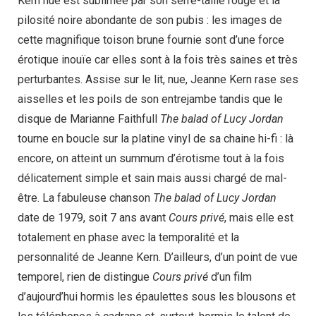
Kern nue est sublimée par son serre-taille rouge et la
pilosité noire abondante de son pubis : les images de
cette magnifique toison brune fournie sont d’une force
érotique inouïe car elles sont à la fois très saines et très
perturbantes. Assise sur le lit, nue, Jeanne Kern rase ses
aisselles et les poils de son entrejambe tandis que le
disque de Marianne Faithfull
The balad of Lucy Jordan
tourne en boucle sur la platine vinyl de sa chaine hi-fi : là
encore, on atteint un summum d’érotisme tout à la fois
délicatement simple et sain mais aussi chargé de mal-
être. La fabuleuse chanson
The balad of Lucy Jordan
date de 1979, soit 7 ans avant
Cours privé
, mais elle est
totalement en phase avec la temporalité et la
personnalité de Jeanne Kern. D’ailleurs, d’un point de vue
temporel, rien de distingue
Cours privé
d’un film
d’aujourd’hui hormis les épaulettes sous les blousons et