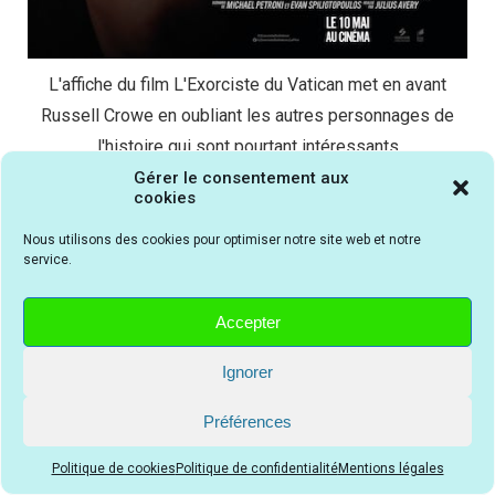
L'affiche du film L'Exorciste du Vatican met en avant
Russell Crowe en oubliant les autres personnages de
l'histoire qui sont pourtant intéressants
Gérer le consentement aux
cookies
Nous utilisons des cookies pour optimiser notre site web et notre
CASTING du film L'Exorciste du Vatican
service.
Actrices et Acteurs du film L'Exorciste du
Vatican | Distribution
Accepter
Russell Crowe (dans le rôle du Père Gabriele Amorth) ;
Ignorer
Daniel Zovatto (dans le rôle du Père Thomas Esquibel) ;
Préférences
Alex Essoe (dans le rôle de Julia) ; Franco Nero (dans le
rôle du Pape) ; Peter DeSouza-Feighoney (dans le rôle
Politique de cookies
Politique de confidentialité
Mentions légales
de Henry) ; Laurel Marsden (dans le rôle de Amy) ;