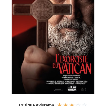
☆
☆
☆
☆
☆
Critique Avisrama