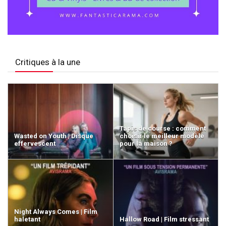
Critiques à la une
Tapis de course : comment
Wasted on Youth | Disque
choisir le meilleur modèle
effervescent
pour la maison ?
Night Always Comes | Film
haletant
Hallow Road | Film stressant