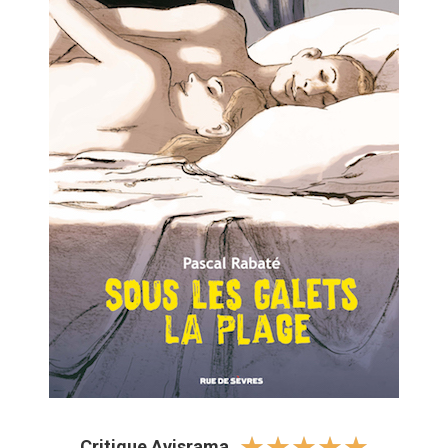
☆
☆
☆
☆
☆
Critique Avisrama