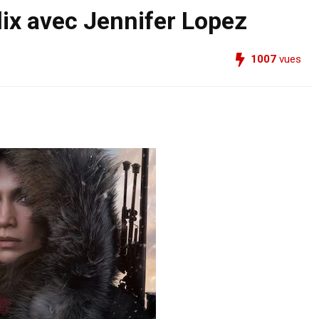
lix avec Jennifer Lopez
1007
vues