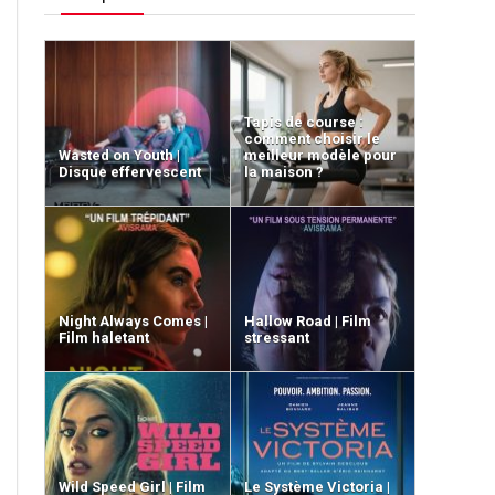
Tapis de course :
comment choisir le
Wasted on Youth |
meilleur modèle pour
Disque effervescent
la maison ?
Night Always Comes |
Hallow Road | Film
Film haletant
stressant
Wild Speed Girl | Film
Le Système Victoria |