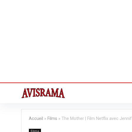
Accueil
»
Films
»
The Mother | Film Netflix avec Jenni
Films