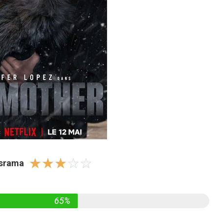
☆
☆
☆
☆
☆
israma
65%