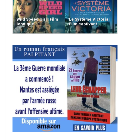
Wild Speed Girl | Film
Le Système Victoria |
iconique
Film captivant