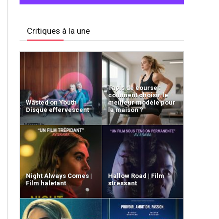
Critiques à la une
Tapis de course :
comment choisir le
Wasted on Youth |
meilleur modèle pour
Disque effervescent
la maison ?
Night Always Comes |
Hallow Road | Film
Film haletant
stressant