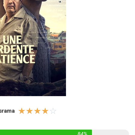
☆
☆
☆
☆
☆
israma
84%