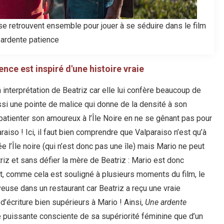
 retrouvent ensemble pour jouer à se séduire dans le film
ardente patience
nce est inspiré d'une histoire vraie
interprétation de Beatriz car elle lui confère beaucoup de
i une pointe de malice qui donne de la densité à son
 patienter son amoureux à l’Île Noire en ne se gênant pas pour
iso ! Ici, il faut bien comprendre que Valparaiso n’est qu’à
e l’Île noire (qui n’est donc pas une île) mais Mario ne peut
riz et sans défier la mère de Beatriz : Mario est donc
rt, comme cela est souligné à plusieurs moments du film, le
use dans un restaurant car Beatriz a reçu une vraie
 d’écriture bien supérieurs à Mario ! Ainsi,
Une ardente
e puissante consciente de sa supériorité féminine que d’un