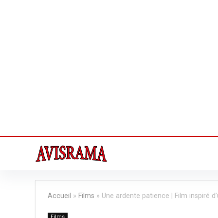
Accueil
»
Films
»
Une ardente patience | Film inspiré d’
Films