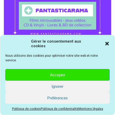
Gérer le consentement aux
cookies
Nous utilisons des cookies pour optimiser notre site web et notre
Critiques à la une
service.
Accepter
Ignorer
Tapis de course : comment
Wasted on Youth | Disque
choisir le meilleur modèle
Préférences
effervescent
pour la maison ?
Politique de cookies
Politique de confidentialité
Mentions légales