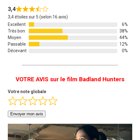
3,4
3,4 étoiles sur 5 (selon 16 avis)
Excellent
6%
Très bon
38%
Moyen
44%
Passable
12%
Décevant
0%
VOTRE AVIS sur le film Badland Hunters
Votre note globale
Envoyer mon avis