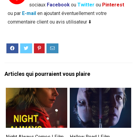
sociaux
Facebook
ou
Twitter
ou
Pinterest
ou par
E-mail
en ajoutant éventuellement votre
commentaire client ou avis utilisateur ⬇️
Articles qui pourraient vous plaire
Night Always Comes | Film
Hallow Road | Film