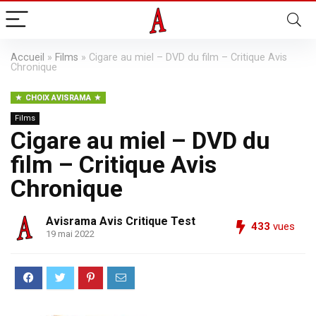
Accueil
»
Films
»
Cigare au miel – DVD du film – Critique Avis
Chronique
CHOIX AVISRAMA
Films
Cigare au miel – DVD du
film – Critique Avis
Chronique
Avisrama Avis Critique Test
433
vues
19 mai 2022