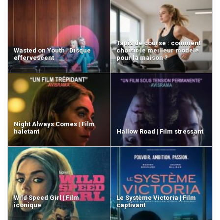
Tapis de course : comment
Wasted on Youth | Disque
choisir le meilleur modèle
effervescent
pour la maison ?
Night Always Comes | Film
haletant
Hallow Road | Film stressant
Wild Speed Girl | Film
Le Système Victoria | Film
iconique
captivant