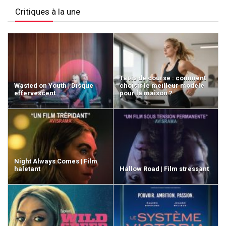
Critiques à la une
Tapis de course : comment
Wasted on Youth | Disque
choisir le meilleur modèle
effervescent
pour la maison ?
Night Always Comes | Film
haletant
Hallow Road | Film stressant