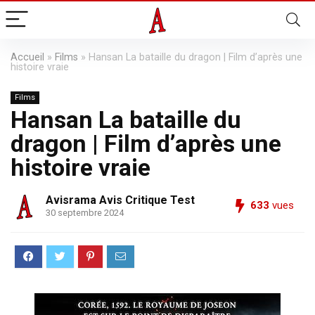
Accueil
»
Films
»
Hansan La bataille du dragon | Film d’après une
histoire vraie
Films
Hansan La bataille du
dragon | Film d’après une
histoire vraie
Avisrama Avis Critique Test
633
vues
30 septembre 2024