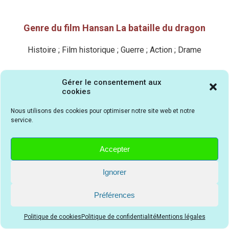
Genre du film Hansan La bataille du dragon
Histoire ; Film historique ; Guerre ; Action ; Drame
Gérer le consentement aux
Producteur du film Hansan La bataille du
cookies
dragon
Nous utilisons des cookies pour optimiser notre site web et notre
Kim Han-min
service.
Accepter
Société de production du film Hansan La
bataille du dragon
Ignorer
Big Stone Pictures
Préférences
Politique de cookies
Politique de confidentialité
Mentions légales
Pays d'origine du film Hansan La bataille du