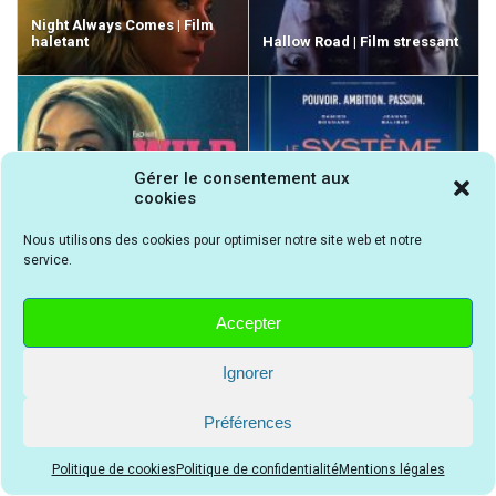
Night Always Comes | Film
haletant
Hallow Road | Film stressant
Gérer le consentement aux
Wild Speed Girl | Film
Le Système Victoria | Film
cookies
iconique
captivant
Nous utilisons des cookies pour optimiser notre site web et notre
service.
Accepter
Ignorer
Préférences
Politique de cookies
Politique de confidentialité
Mentions légales