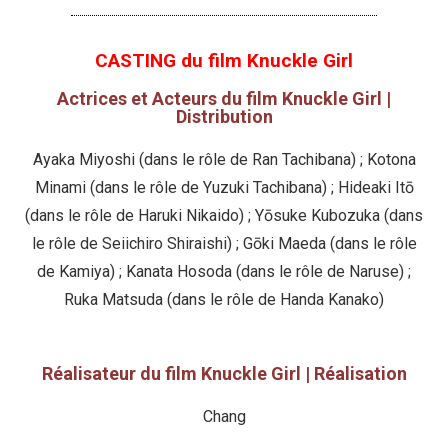
CASTING du film Knuckle Girl
Actrices et Acteurs du film Knuckle Girl |
Distribution
Ayaka Miyoshi (dans le rôle de Ran Tachibana) ; Kotona
Minami (dans le rôle de Yuzuki Tachibana) ; Hideaki Itō
(dans le rôle de Haruki Nikaido) ; Yōsuke Kubozuka (dans
le rôle de Seiichiro Shiraishi) ; Gōki Maeda (dans le rôle
de Kamiya) ; Kanata Hosoda (dans le rôle de Naruse) ;
Ruka Matsuda (dans le rôle de Handa Kanako)
Réalisateur du film Knuckle Girl | Réalisation
Chang