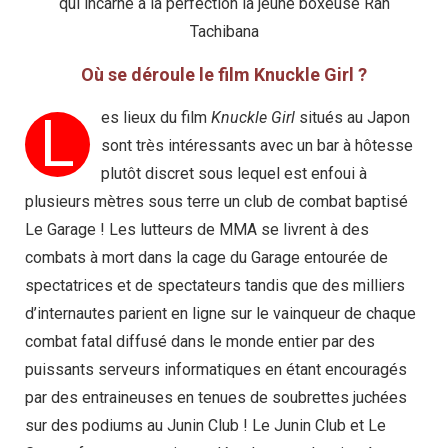
qui incarne à la perfection la jeune boxeuse Ran
Tachibana
Où se déroule le film Knuckle Girl ?
L
es lieux du film
Knuckle Girl
situés au Japon
sont très intéressants avec un bar à hôtesse
plutôt discret sous lequel est enfoui à
plusieurs mètres sous terre un club de combat baptisé
Le Garage ! Les lutteurs de MMA se livrent à des
combats à mort dans la cage du Garage entourée de
spectatrices et de spectateurs tandis que des milliers
d’internautes parient en ligne sur le vainqueur de chaque
combat fatal diffusé dans le monde entier par des
puissants serveurs informatiques en étant encouragés
par des entraineuses en tenues de soubrettes juchées
sur des podiums au Junin Club ! Le Junin Club et Le