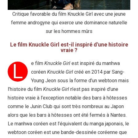
Critique favorable du film Knuckle Girl avec une jeune
femme androgyne qui exerce une dominance naturelle
sur les hommes mûrs
Le film Knuckle Girl est-il inspiré d'une histoire
vraie ?
L
e film
Knuckle Girl
est inspiré du manhwa
coréen
Knuckle Girl
créé en 2014 par Sang-
Young Jeon sous la forme d’un webtoon mais
l’histoire du film
Knuckle Girl
n’est pas inspiré d’une
histoire vraie à l’exception notable des bars à hôtesses
comme le Junin Club qui sont très nombreux au Japon
alors que les bars à hôtesses ont été fermés à Nantes.
Le manhwa coréen est l’équivalent du manga japonais, le
webtoon coréen est une bande-dessinée coréenne que