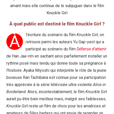
amant mais elle continue de le subjuguer dans le film
Knuckle Girl
À quel public est destiné le film Knuckle Girl ?
À
l’écriture du scénario du film
Knuckle Girl
, on
retrouve parmi les auteurs Yu Gap-yeol qui a
participé au scénario du film
Défense d’atterrir
de Han Jae-rim en sachant ainsi parfaitement installer un
rythme posé mais tendu qui donne toute sa prégnance à
l’histoire. Ayaka Miyoshi qui interprète le rôle de la jeune
boxeuse Ran Tachibana est connue pour sa participation
très appréciée à la série télévisée ultra-violente
Alice in
Borderland
. Alors, incontestablement, le film
Knuckle Girl
aurait pu être bien meilleur mais, malgré ses faiblesses,
Knuckle Girl
reste un film de choix pour les amatrices et
amateurs de filles badass qui ont envie de regarder un