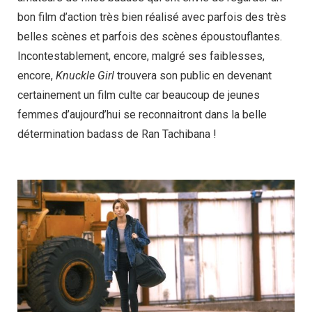
bon film d’action très bien réalisé avec parfois des très
belles scènes et parfois des scènes époustouflantes.
Incontestablement, encore, malgré ses faiblesses,
encore,
Knuckle Girl
trouvera son public en devenant
certainement un film culte car beaucoup de jeunes
femmes d’aujourd’hui se reconnaitront dans la belle
détermination badass de Ran Tachibana !