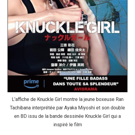
L'affiche de Knuckle Girl montre la jeune boxeuse Ran
Tachibana interprétée par Ayaka Miyoshi et son double
en BD issu de la bande dessinée Knuckle Girl qui a
inspiré le film