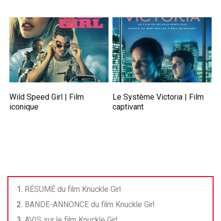
Wild Speed Girl | Film
Le Système Victoria | Film
iconique
captivant
RÉSUMÉ du film Knuckle Girl
BANDE-ANNONCE du film Knuckle Girl
AVIS sur le film Knuckle Girl