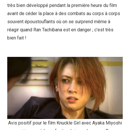
très bien développé pendant la première heure du film
avant de céder la place à des combats au corps à corps
souvent époustouflants où on se surprend même à
réagir quand Ran Tachibana est en danger ; c’est très
bien fait !
Avis positif pour le film Knuckle Girl avec Ayaka Miyoshi