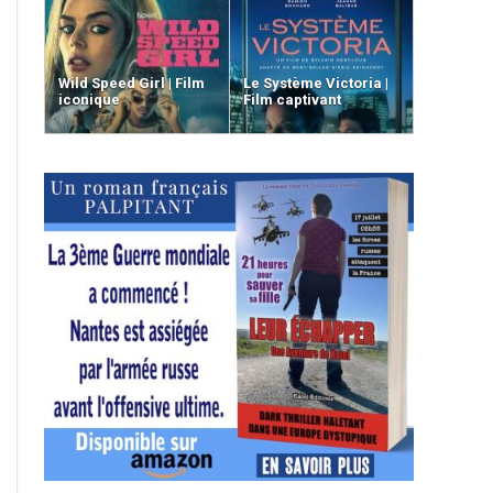
Wild Speed Girl | Film
Le Système Victoria |
iconique
Film captivant