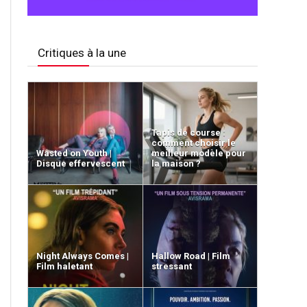
Critiques à la une
Tapis de course :
comment choisir le
Wasted on Youth |
meilleur modèle pour
Disque effervescent
la maison ?
Night Always Comes |
Hallow Road | Film
Film haletant
stressant