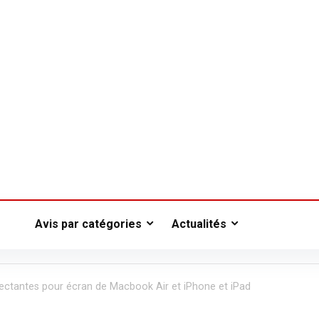
Avis par catégories
Actualités
fectantes pour écran de Macbook Air et iPhone et iPad