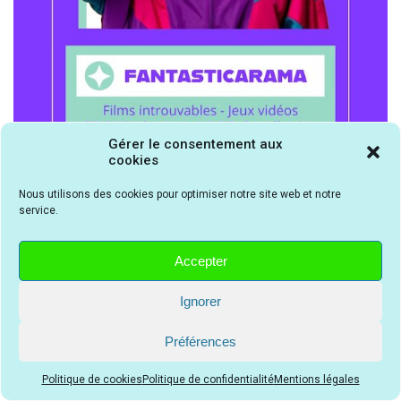
Gérer le consentement aux
cookies
Nous utilisons des cookies pour optimiser notre site web et notre
service.
Critiques à la une
Accepter
Ignorer
Préférences
Tapis de course : comment
Wasted on Youth | Disque
choisir le meilleur modèle
Politique de cookies
Politique de confidentialité
Mentions légales
effervescent
pour la maison ?