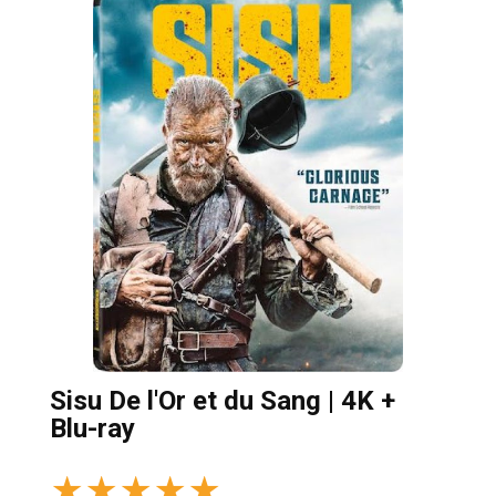
Sisu De l'Or et du Sang | 4K +
Blu-ray
★
★
★
★
★