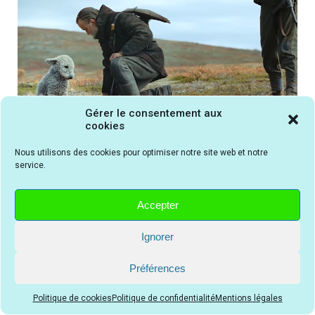
Gérer le consentement aux
Le chien finlandais est trop mignon dans le film Sisu De
cookies
l'Or et du Sang de Jalmari Helander
Nous utilisons des cookies pour optimiser notre site web et notre
service.
Accepter
AVIS DU PUBLIC pour le film Sisu De l'Or et du
Sang
Ignorer
3,8
Préférences
3,8 étoiles sur 5 (selon 19 avis)
Excellent
26%
Politique de cookies
Politique de confidentialité
Mentions légales
Très bon
42%