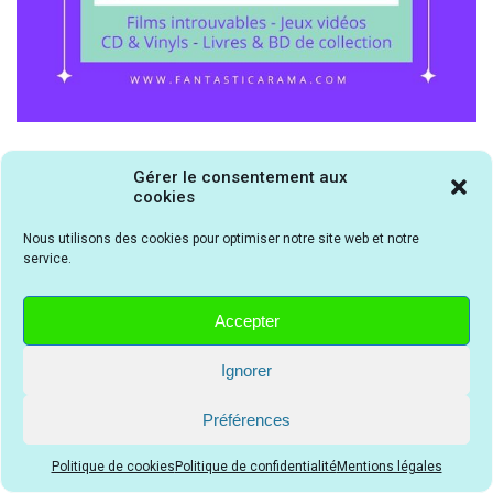
Gérer le consentement aux
Critiques à la une
cookies
Nous utilisons des cookies pour optimiser notre site web et notre
service.
Accepter
Tapis de course : comment
Wasted on Youth | Disque
choisir le meilleur modèle
effervescent
pour la maison ?
Ignorer
Préférences
Politique de cookies
Politique de confidentialité
Mentions légales