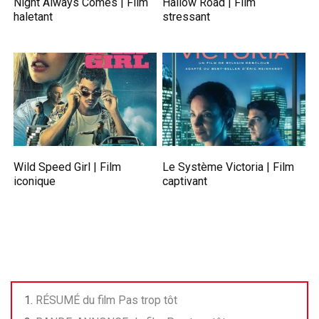
Night Always Comes | Film
Hallow Road | Film
haletant
stressant
Wild Speed Girl | Film
Le Système Victoria | Film
iconique
captivant
RÉSUMÉ du film Pas trop tôt