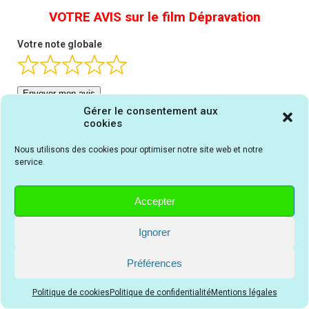
VOTRE AVIS sur le film Dépravation
Votre note globale
Envoyer mon avis
Gérer le consentement aux
cookies
Nous utilisons des cookies pour optimiser notre site web et notre
service.
Accepter
Ignorer
Alex a la bouche remplie par un bâillon-boule face à la
Préférences
belle Tovia qui va le martyriser avec une rare perversion
Politique de cookies
Politique de confidentialité
Mentions légales
dans le film Dépravation