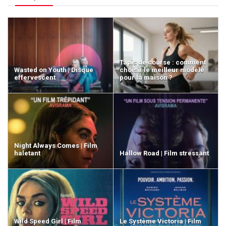
Tapis de course : comment
Wasted on Youth | Disque
choisir le meilleur modèle
effervescent
pour la maison ?
Night Always Comes | Film
haletant
Hallow Road | Film stressant
Wild Speed Girl | Film
Le Système Victoria | Film