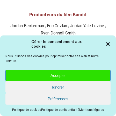
Producteurs du film Bandit
Jordan Beckerman ; Eric Gozlan ; Jordan Yale Levine ;
Ryan Donnell Smith
Gérer le consentement aux
cookies
Sociétés de production du film Bandit
Nous utilisons des cookies pour optimiser notre site web et notre
service.
Goldrush Entertainment ; Yale Productions ; Lucky 13
Productions
Accepter
Ignorer
Pays d'origine du film Bandit
Préférences
Canada
Politique de cookies
Politique de confidentialité
Mentions légales