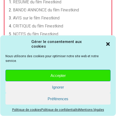
RÉSUMÉ du film Finestkind
BANDE-ANNONCE du film Finestkind
AVIS sur le film Finestkind
CRITIQUE du film Finestkind
NOTES du film Finestkind
Gérer le consentement aux
AFFICHE du film Finestkind
cookies
CASTING du film Finestkind
Nous utilisons des cookies pour optimiser notre site web et notre
AVIS DU PUBLIC pour le film Finestkind
service.
VOTRE AVIS sur le film Finestkind
DIFFUSEUR du film Finestkind
Accepter
Ignorer
Préférences
Politique de cookies
Politique de confidentialité
Mentions légales