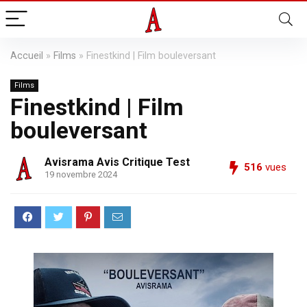
Accueil
»
Films
»
Finestkind | Film bouleversant
Films
Finestkind | Film
bouleversant
Avisrama Avis Critique Test
516
vues
19 novembre 2024