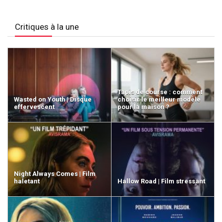
Critiques à la une
Tapis de course : comment
Wasted on Youth | Disque
choisir le meilleur modèle
effervescent
pour la maison ?
Night Always Comes | Film
haletant
Hallow Road | Film stressant