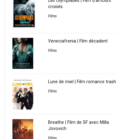
Les Olympiades | Film d’amours
croisés
Films
Veneciafrenia | Film décadent
Films
Lune de miel | Film romance trash
Films
Breathe | Film de SF avec Milla
Jovovich
Films