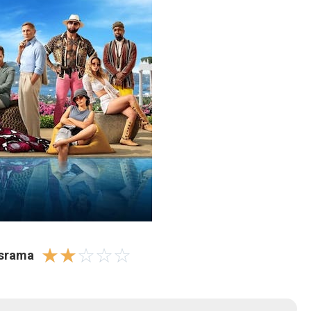
☆
☆
☆
☆
☆
israma