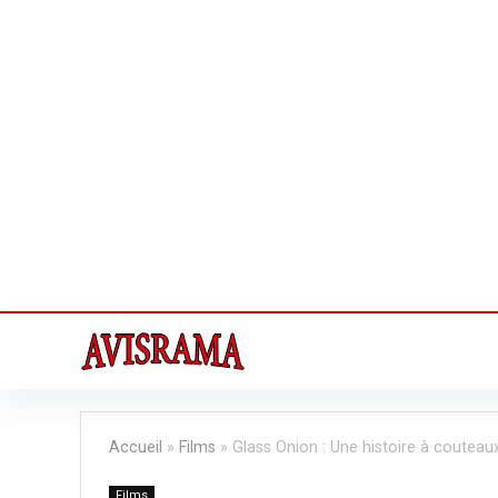
Accueil
»
Films
»
Glass Onion : Une histoire à couteaux 
Films