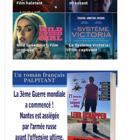
Film haletant
stressant
Wild Speed Girl | Film
Le Système Victoria |
iconique
Film captivant