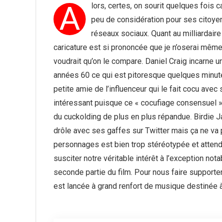
A
lors, certes, on sourit quelques fois 
peu de considération pour ses citoyen
réseaux sociaux. Quant au milliardaire
caricature est si prononcée que je n’oserai même 
voudrait qu’on le compare. Daniel Craig incarne un
années 60 ce qui est pitoresque quelques minute
petite amie de l’influenceur qui le fait cocu av
intéressant puisque ce « cocufiage consensuel » 
du cuckolding de plus en plus répandue. Birdie J
drôle avec ses gaffes sur Twitter mais ça ne va pa
personnages est bien trop stéréotypée et attend
susciter notre véritable intérêt à l’exception no
seconde partie du film. Pour nous faire supporter
est lancée à grand renfort de musique destinée à 