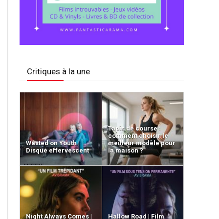
Critiques à la une
Tapis de course :
comment choisir le
Wasted on Youth |
meilleur modèle pour
Disque effervescent
la maison ?
Night Always Comes |
Hallow Road | Film