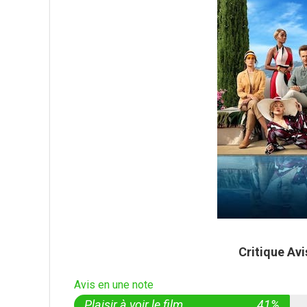
Critique Av
Avis en une note
Plaisir à voir le film
41%