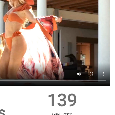
139
S