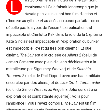
L
es 20 premières minutes de
The Lair
sont
captivantes ! Cela faisait longtemps que je
n’avais pas vu un aussi bon film d’action et
d’horreur au rythme et au scénario aussi parfaits : on ne
décolle pas les yeux de l’écran ! La réalisation est
impeccable et Charlotte Kirk dans le rôle de la Capitaine
Kate Sinclair est impeccable et l’exploration du bunker
est impeccable ; c’est du très bon cinéma ! Et quel
cinéma,
The Lair
est à la croisée de
Aliens 2
(celui de
James Cameron avec plein d’aliens déchiquetés à la
mitrailleuse par Sigourney Weaver) et de
Starship
Troopers 2
(celui de Phil Tippett avec une base militaire
encerclée par des aliens) et de
Lara Croft : Tomb raider
(celui de Simon West avec Angelina Jolie qui est une
exploratrice et combattante aguerrie) ; voilà pour
l’ambiance ! Vous l’avez compris,
The Lair
est un film