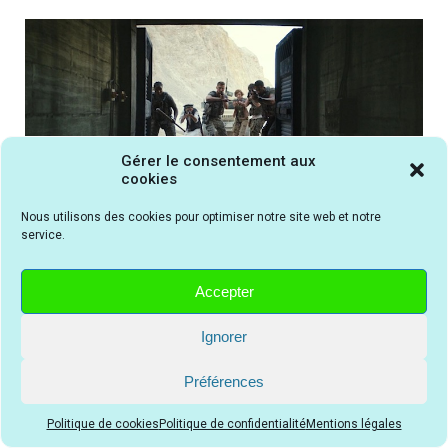
Gérer le consentement aux
cookies
Auriez-vous le courage ou l'inconscience d'entrer à
Nous utilisons des cookies pour optimiser notre site web et notre
l'intérieur du bunker russe abandonné dans le film The
service.
Lair ?
Accepter
Ignorer
ous pouvez cliquer sur une icône ci-dessous
V
Préférences
pour partager cette chronique sur les réseaux
sociaux
Facebook
ou
Twitter
ou
Pinterest
Politique de cookies
Politique de confidentialité
Mentions légales
ou par
E-mail
en ajoutant éventuellement votre