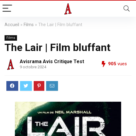
Accueil
»
Films
»
The Lair | Film bluffant
Films
The Lair | Film bluffant
Avisrama Avis Critique Test
905
vues
9 octobre 2024