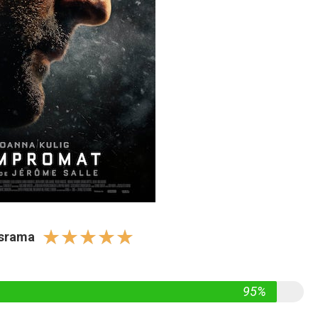
☆
☆
☆
☆
☆
israma
95%