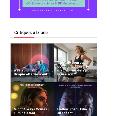
Critiques à la une
Tapis de course :
comment choisir le
Wasted on Youth |
meilleur modèle pour
Disque effervescent
la maison ?
Night Always Comes |
Hallow Road | Film
Film haletant
stressant