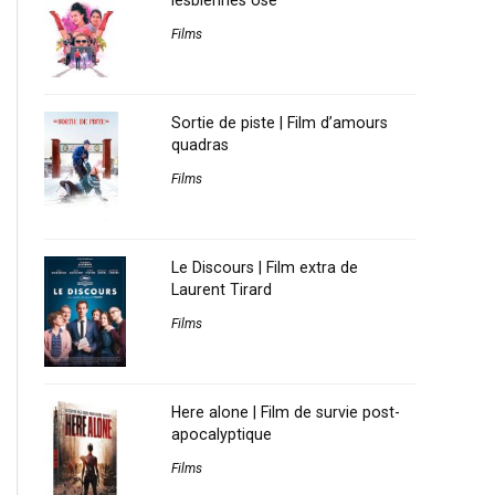
lesbiennes osé
Films
Sortie de piste | Film d’amours
quadras
Films
Le Discours | Film extra de
Laurent Tirard
Films
Here alone | Film de survie post-
apocalyptique
Films