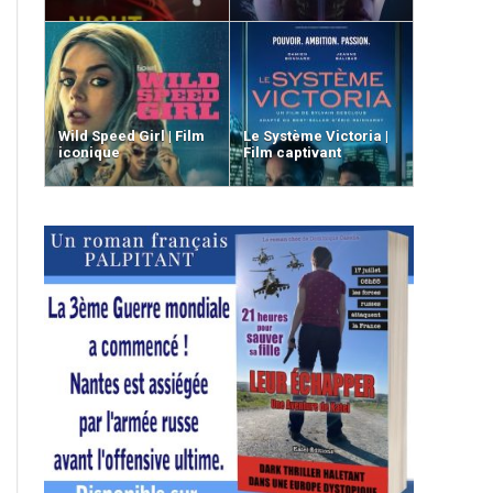
Wild Speed Girl | Film
Le Système Victoria |
iconique
Film captivant