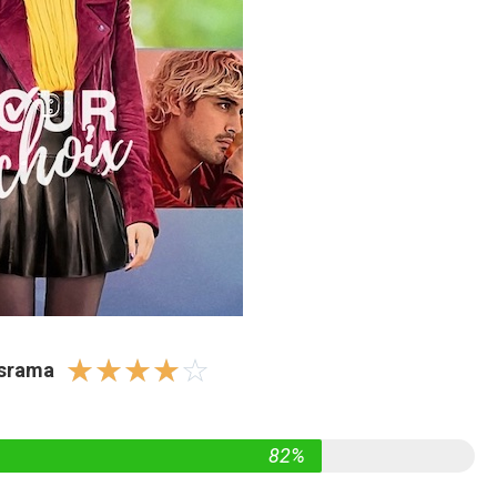
☆
☆
☆
☆
☆
israma
82%