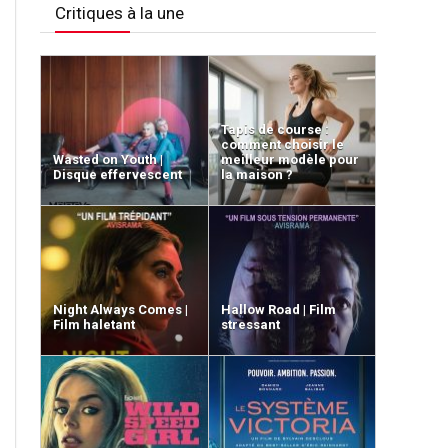
Critiques à la une
Tapis de course :
comment choisir le
Wasted on Youth |
meilleur modèle pour
Disque effervescent
la maison ?
Night Always Comes |
Hallow Road | Film
Film haletant
stressant