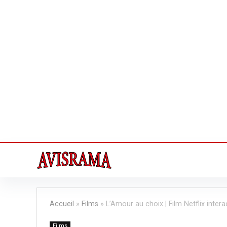
Accueil
»
Films
»
L’Amour au choix | Film Netflix inter
Films