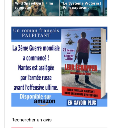
Wild Speed Girl | Film
Le Système Victoria |
iconique
Film captivant
Rechercher un avis