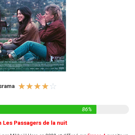
☆
☆
☆
☆
☆
israma
86%
 Les Passagers de la nuit