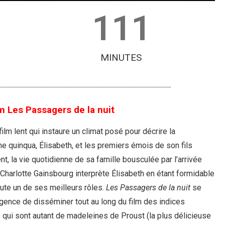
111
MINUTES
m Les Passagers de la nuit
film lent qui instaure un climat posé pour décrire la
 quinqua, Élisabeth, et les premiers émois de son fils
, la vie quotidienne de sa famille bousculée par l’arrivée
, Charlotte Gainsbourg interprète Élisabeth en étant formidable
ute un de ses meilleurs rôles.
Les Passagers de la nuit
se
ligence de disséminer tout au long du film des indices
qui sont autant de madeleines de Proust (la plus délicieuse