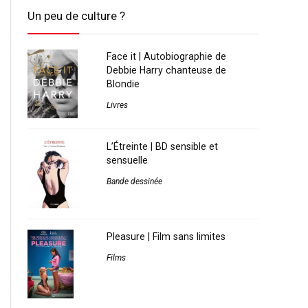
Un peu de culture ?
Face it | Autobiographie de
Debbie Harry chanteuse de
Blondie
Livres
L’Étreinte | BD sensible et
sensuelle
Bande dessinée
Pleasure | Film sans limites
Films