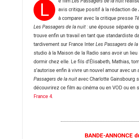
e film
Les Passagers de la nuit
réalis
L
avis critique positif à la rédaction de
à comparer avec la critique presse
T
Les Passagers de la nuit
: une épouse séparée q
trouve enfin un travail en tant que standardiste 
tardivement sur France Inter
Les Passagers de la 
studio à la Maison de la Radio sans avoir un lieu o
dormir chez elle. Le fils d’Élisabeth, Mathias, t
s’autorise enfin à vivre un nouvel amour avec 
Passagers de la nuit
avec Charlotte Gainsbourg s’a
découvrirez ce film au cinéma ou en VOD ou en s
France 4
.
BANDE-ANNONCE du f