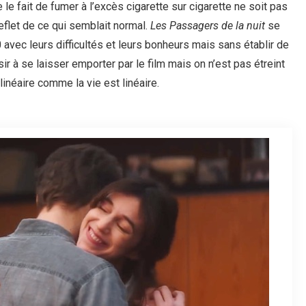
le fait de fumer à l’excès cigarette sur cigarette ne soit pas
flet de ce qui semblait normal.
Les Passagers de la nuit
se
vec leurs difficultés et leurs bonheurs mais sans établir de
r à se laisser emporter par le film mais on n’est pas étreint
linéaire comme la vie est linéaire.