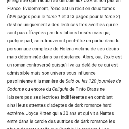
je regrette que l’action se déroule aux USA et non pas en
France. Évidemment,
Toxic
est un récit en deux tomes
(399 pages pour le
tome 1
et 313 pages pour le
tome 2
)
destiné uniquement à des lectrices très averties qui ne
sont pas effrayées par des tabous brisés mais qui,
quelque part, se retrouveront peut-être en partie dans le
personnage complexe de Helena victime de ses désirs
mais déterminée dans sa résistance. Alors, oui,
Toxic
est
un roman controversé puisqu’il va au-delà de ce qui est
admissible mais son univers sous influence
pasolinienne à la manière de
Salò ou les 120 journées de
Sodome
ou encore du
Caligula
de Tinto Brass ne
laissera pas ses lectrices indifférentes en comblant
ainsi leurs attentes d’adeptes de dark romance hard
extrême. Joyce Kitten qui a 30 ans et qui vit à Nantes
entre dans le cercle des autrices de dark romance les