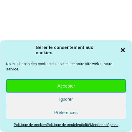
Gérer le consentement aux
cookies
Nous utilisons des cookies pour optimiser notre site web et notre
Un peu de culture ?
service.
Here alone | Film de survie post-apocalyptique
Accepter
Films
Ignorer
Préférences
Empire of Light | Film superbe
Politique de cookies
Politique de confidentialité
Mentions légales
Films