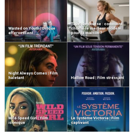
Tapis de course : comment
Wasted on Youth | Disque
choisir le meilleur modèle
effervescent
pour la maison ?
Night Always Comes | Film
haletant
Hallow Road | Film stressant
Wild Speed Girl | Film
Le Système Victoria | Film
iconique
captivant